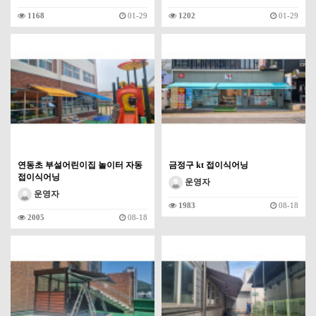
1168
01-29
1202
01-29
연동초 부설어린이집 놀이터 자동
금정구 kt 접이식어닝
접이식어닝
운영자
운영자
1983
08-18
2005
08-18